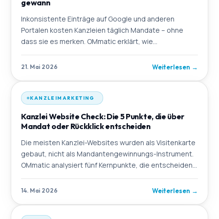
gewann
Inkonsistente Einträge auf Google und anderen
Portalen kosten Kanzleien täglich Mandate – ohne
dass sie es merken. OMmatic erklärt, wie
Datenkonsistenz und Google Business Profile-
Optimierung in 90 Ta
Weiterlesen
→
21. Mai 2026
KANZLEIMARKETING
Kanzlei Website Check: Die 5 Punkte, die über
Mandat oder Rückklick entscheiden
Die meisten Kanzlei-Websites wurden als Visitenkarte
gebaut, nicht als Mandantengewinnungs-Instrument.
OMmatic analysiert fünf Kernpunkte, die entscheidend
dafür sind, ob Besucher anfragen oder weiter
Weiterlesen
→
14. Mai 2026