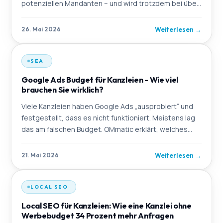
potenziellen Mandanten – und wird trotzdem bei über
60 Prozent aller Kanzleien vernachlässigt. OMmatic er
Weiterlesen
→
26. Mai 2026
SEA
Google Ads Budget für Kanzleien - Wie viel
brauchen Sie wirklich?
Viele Kanzleien haben Google Ads „ausprobiert“ und
festgestellt, dass es nicht funktioniert. Meistens lag
das am falschen Budget. OMmatic erklärt, welches
Mindestbudget für einen belastbaren Test nöti
Weiterlesen
→
21. Mai 2026
LOCAL SEO
Local SEO für Kanzleien: Wie eine Kanzlei ohne
Werbebudget 34 Prozent mehr Anfragen