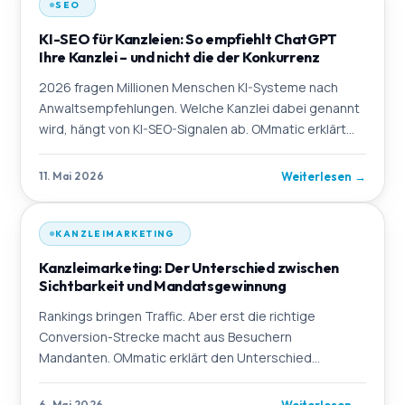
SEO
KI-SEO für Kanzleien: So empfiehlt ChatGPT
Ihre Kanzlei – und nicht die der Konkurrenz
2026 fragen Millionen Menschen KI-Systeme nach
Anwaltsempfehlungen. Welche Kanzlei dabei genannt
wird, hängt von KI-SEO-Signalen ab. OMmatic erklärt
die Logik dahinter und welche Kanzleien vom Handel
Weiterlesen
→
11. Mai 2026
KANZLEIMARKETING
Kanzleimarketing: Der Unterschied zwischen
Sichtbarkeit und Mandatsgewinnung
Rankings bringen Traffic. Aber erst die richtige
Conversion-Strecke macht aus Besuchern
Mandanten. OMmatic erklärt den Unterschied
zwischen Sichtbarkeit und Mandatsgewinnung – und
zeigt, was ein volls
Weiterlesen
→
6. Mai 2026