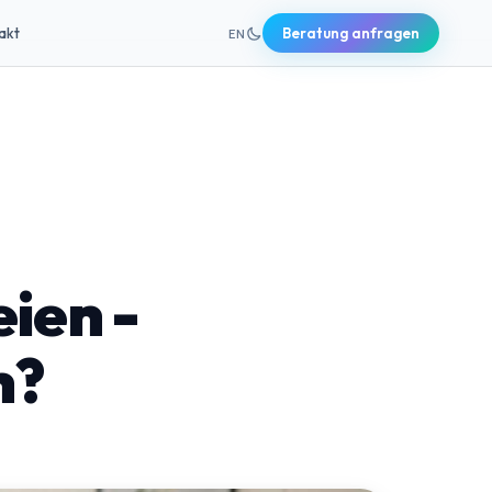
+49 631 20691820
akt
Beratung anfragen
EN
ien -
h?