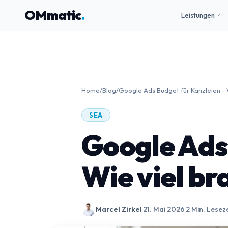
OMmatic
.
Leistungen
Home
/
Blog
/
Google Ads Budget für Kanzleien - W
SEA
Google Ads 
Wie viel br
Marcel Zirkel
·
21. Mai 2026
·
2 Min. Leseze