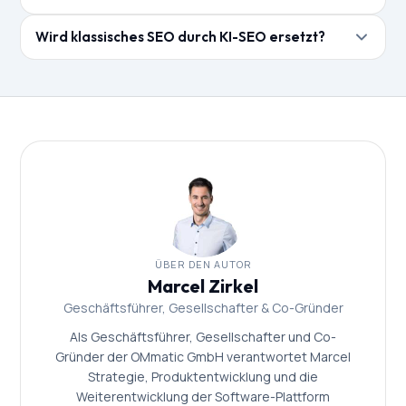
öffentlichen Fallberichten werden bereits empfohlen.
Der KI-Sichtbarkeits-Check von OMmatic analysiert,
OMmatic kann analysieren, ob Ihre Kanzlei in KI-
Wird klassisches SEO durch KI-SEO ersetzt?
wie Ihre Kanzlei in relevanten KI-Systemen dargestellt
Systemen erwähnt wird und wie.
wird – und identifiziert die wichtigsten
Nein. Klassisches SEO und KI-SEO ergänzen sich.
Optimierungsmöglichkeiten.
Google-Rankings bleiben relevant, während KI-
Empfehlungen zusätzliche Sichtbarkeitskanäle
eröffnen.
ÜBER DEN AUTOR
Marcel Zirkel
Geschäftsführer, Gesellschafter & Co-Gründer
Als Geschäftsführer, Gesellschafter und Co-
Gründer der OMmatic GmbH verantwortet Marcel
Strategie, Produktentwicklung und die
Weiterentwicklung der Software-Plattform