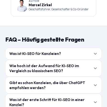
AUTOR
Marcel Zirkel
Geschäftsführer, Gesellschafter & Co-Gründer
FAQ – Häufig gestellte Fragen
Was ist KI-SEO für Kanzleien?
KI-SEO bezeichnet die Optimierung von Kanzlei-
Wie hoch ist der Aufwand für KI-SEO im
Inhalten und Online-Präsenz für die Sichtbarkeit in KI-
Vergleich zu klassischem SEO?
gestützten Suchsystemen wie ChatGPT, Perplexity
Die Grundarbeit überschneidet sich stark: gute
und Google Gemini. Es ergänzt klassisches SEO um
Gibt es schon Kanzleien, die über ChatGPT
Inhalte, strukturierte Daten, klare Positionierung. KI-
sprachmodellspezifische Signale.
empfohlen werden?
SEO-spezifische Maßnahmen wie FAQ-Optimierung,
Ja, allerdings meist noch ungeplant. Kanzleien mit
E-E-A-T-Signale und externe Erwähnungsaufbau sind
Was ist der erste Schritt für KI-SEO in einer
starker Online-Präsenz, klarer Positionierung und
ergänzende Schichten.
Kanzlei?