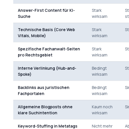
Answer-First Content für KI-
Stark
St
Suche
wirksam
st
Technische Basis (Core Web
Stark
St
Vitals, Mobile)
wirksam
Spezifische Fachanwalt-Seiten
Stark
St
pro Rechtsgebiet
wirksam
Interne Verlinkung (Hub-and-
Bedingt
St
Spoke)
wirksam
Backlinks aus juristischen
Bedingt
Si
Fachportalen
wirksam
Allgemeine Blogposts ohne
Kaum noch
Si
klare Suchintention
wirksam
Keyword-Stuffing in Metatags
Nicht mehr
A