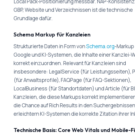
Local Pack-Positionierung messbar. NAP-Konsisten
GBP, Website und Verzeichnissen ist die technische
Grundlage dafür.
Schema Markup für Kanzleien
Strukturierte Daten in Form von
Schema.org
-Markup 
Google und KI-Systemen, die Inhalte einer Kanzlei-
korrekt einzuordnen. Relevant für Kanzleien sind
insbesondere: LegalService (für Leistungsseiten), 
(für Anwaltsprofile), FAQPage (für FAQ-Sektionen),
LocalBusiness (für Standortdaten) und Article (für B
Kanzleien, die diese Markups korrekt implementiere
die Chance auf Rich Results in den Suchergebnissen
erleichtern KI-Systemen die korrekte Zitation ihrer In
Technische Basis: Core Web Vitals und Mobile-Fi