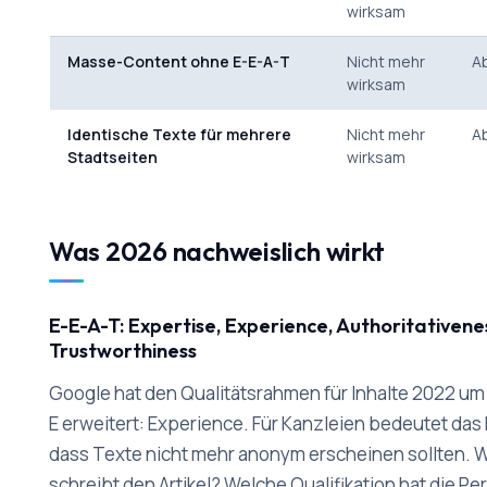
wirksam
Masse-Content ohne E-E-A-T
Nicht mehr
A
wirksam
Identische Texte für mehrere
Nicht mehr
A
Stadtseiten
wirksam
Was 2026 nachweislich wirkt
E-E-A-T: Expertise, Experience, Authoritativene
Trustworthiness
Google hat den Qualitätsrahmen für Inhalte 2022 um
E erweitert: Experience. Für Kanzleien bedeutet das 
dass Texte nicht mehr anonym erscheinen sollten. 
schreibt den Artikel? Welche Qualifikation hat die Pe