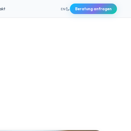
+49 631 20691820
akt
Beratung anfragen
EN