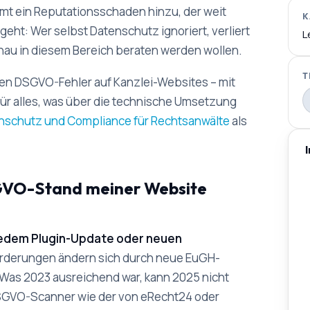
mt ein Reputationsschaden hinzu, der weit
K
eht: Wer selbst Datenschutz ignoriert, verliert
L
nau in diesem Bereich beraten werden wollen.
T
sten DSGVO-Fehler auf Kanzlei-Websites – mit
ür alles, was über die technische Umsetzung
nschutz und Compliance für Rechtsanwälte
als
SGVO-Stand meiner Website
 jedem Plugin-Update oder neuen
derungen ändern sich durch neue EuGH-
 Was 2023 ausreichend war, kann 2025 nicht
DSGVO-Scanner wie der von eRecht24 oder