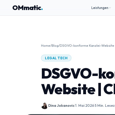
OMmatic
.
Leistungen
Home
/
Blog
/
DSGVO-konforme Kanzlei-Website |
LEGAL TECH
DSGVO-kon
Website | C
Dina Jokanovic
·
1. Mai 2026
·
5 Min. Lesez