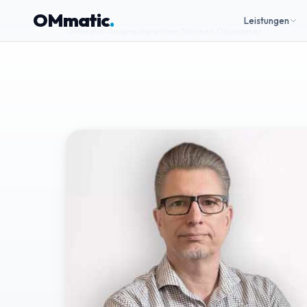
OMmatic
.
Leistungen
OMmatic
/
Ansprechpartner
/
Normen Daunderer