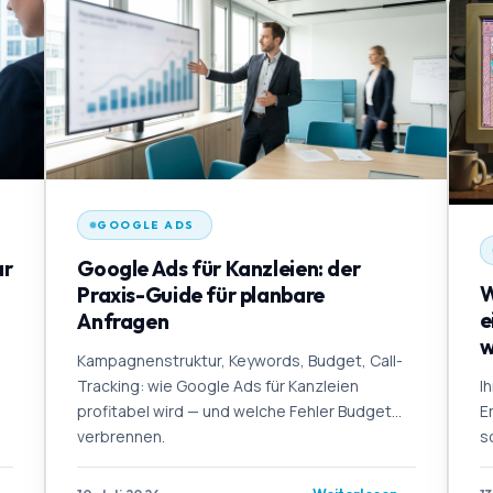
GOOGLE ADS
ar
Google Ads für Kanzleien: der
W
Praxis-Guide für planbare
e
Anfragen
w
Kampagnenstruktur, Keywords, Budget, Call-
Tracking: wie Google Ads für Kanzleien
I
profitabel wird — und welche Fehler Budget
E
verbrennen.
s
K