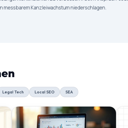
 in messbarem Kanzleiwachstum niederschlagen.
men
Legal Tech
Local SEO
SEA