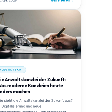
Weiterlesen
→
3. Apr. 2026
LEGAL TECH
ie Anwaltskanzlei der Zukunft:
as moderne Kanzleien heute
nders machen
ie sieht die Anwaltskanzlei der Zukunft aus?
I, Digitalisierung und neue
andantenerwartungen – ein praxisnaher