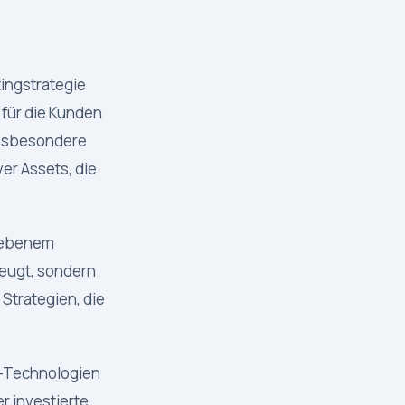
ingstrategie
für die Kunden
insbesondere
er Assets, die
riebenem
zeugt, sondern
Strategien, die
g-Technologien
r investierte