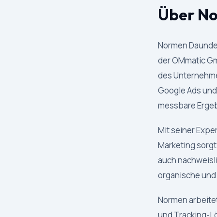
Über N
Normen Daundere
der OMmatic Gm
des Unternehme
Google Ads und 
messbare Ergeb
Mit seiner Expe
Marketing sorgt
auch nachweisli
organische und
Normen arbeite
und Tracking-Lö