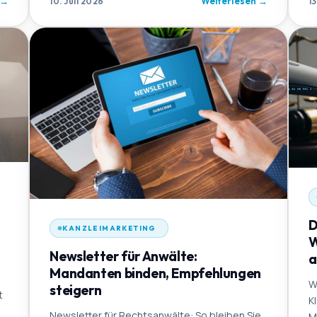
→
Weiterlesen
→
10. Juli 2026
1
D
KANZLEIMARKETING
W
Newsletter für Anwälte:
a
Mandanten binden, Empfehlungen
W
steigern
t
K
Newsletter für Rechtsanwälte: So bleiben Sie
M