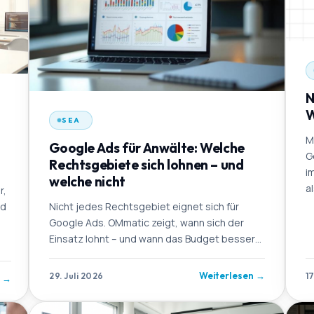
N
W
SEA
M
Google Ads für Anwälte: Welche
G
Rechtsgebiete sich lohnen – und
i
welche nicht
al
r,
nd
Nicht jedes Rechtsgebiet eignet sich für
Google Ads. OMmatic zeigt, wann sich der
Einsatz lohnt – und wann das Budget besser
in SEO fließt.
Weiterlesen
→
29. Juli 2026
17
n
→