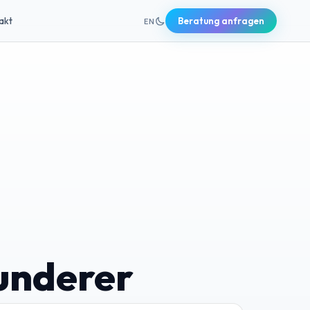
+49 631 20691820
akt
Beratung anfragen
EN
underer