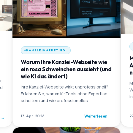
KANZLEIMARKETING
M
Warum Ihre Kanzlei-Webseite wie
A
ein rosa Schweinchen aussieht (und
n
wie KI das ändert)
r,
M
Ihre Kanzlei-Webseite wirkt unprofessionell?
nd
W
Erfahren Sie, warum KI-Tools ohne Expertise
i
scheitern und wie professionelles
Kanzleimarketing funktioniert.
Weiterlesen
→
13. Apr. 2026
2
n
→