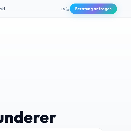
+49 631 20691820
akt
Beratung anfragen
EN
underer