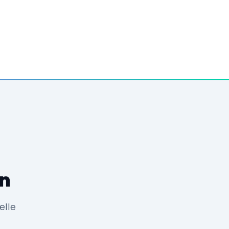
en
elle