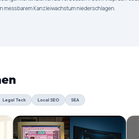
 in messbarem Kanzleiwachstum niederschlagen.
men
Legal Tech
Local SEO
SEA