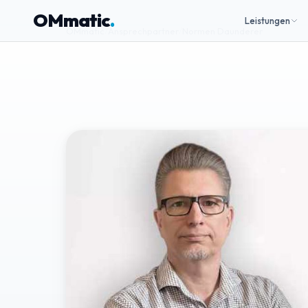
OMmatic
.
Leistungen
OMmatic
/
Ansprechpartner
/
Normen Daunderer