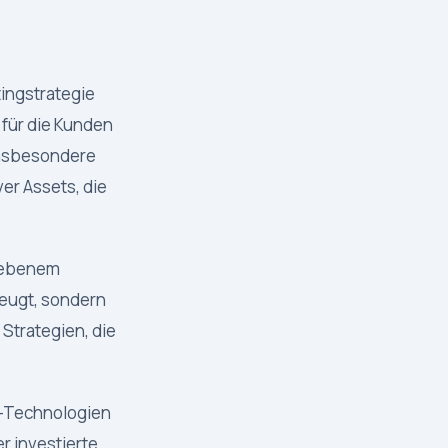
ingstrategie
für die Kunden
insbesondere
er Assets, die
riebenem
zeugt, sondern
Strategien, die
g-Technologien
r investierte