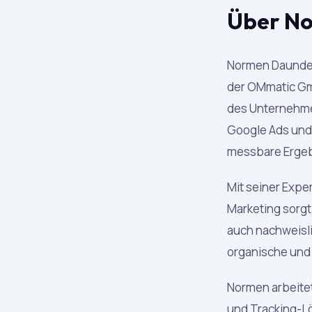
Über N
Normen Daundere
der OMmatic Gm
des Unternehme
Google Ads und 
messbare Ergeb
Mit seiner Expe
Marketing sorgt
auch nachweisli
organische und
Normen arbeite
und Tracking-Lö