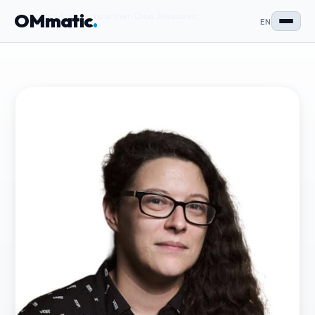
OMmatic
.
OMmatic
/
Ansprechpartner
/
Dina Jokanovic
EN