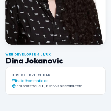
WEB DEVELOPER & UI/UX
Dina Jokanovic
DIREKT ERREICHBAR
hallo@ommatic.de
Zollamtstraße 11, 67663 Kaiserslautern