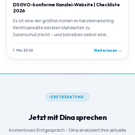
DSGVO-konforme Kanzlei-Website | Checkliste
2026
Es ist eine der größten Ironien im Kanzleimarketing:
Rechtsanwälte beraten Mandanten zu
Datenschutzrecht – und betreiben selbst eine
Website, die gegen die DSGVO verstößt. Nicht aus
böser Absicht, sondern weil die technischen Details
Weiterlesen
→
1. Mai 2026
oft im Verborgenen liegen: ein Google Font, das still
Daten an US-
ERSTBERATUNG
Jetzt mit Dina sprechen
Kostenloses Erstgespräch – Dina analysiert Ihre aktuelle