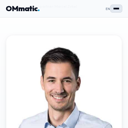
OMmatic
.
OMmatic
/
Ansprechpartner
/
Marcel Zirkel
EN