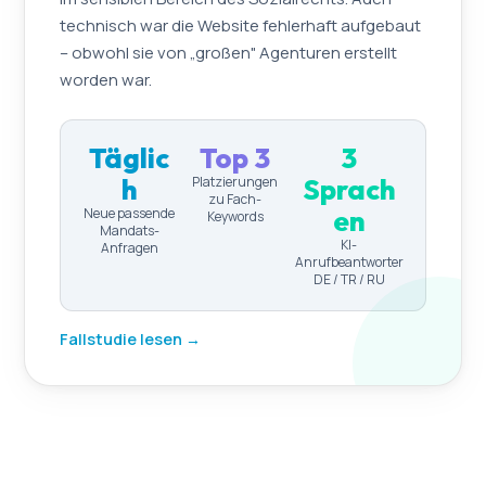
technisch war die Website fehlerhaft aufgebaut
– obwohl sie von „großen" Agenturen erstellt
worden war.
Täglic
Top 3
3
h
Sprach
Platzierungen
zu Fach-
en
Neue passende
Keywords
Mandats-
KI-
Anfragen
Anrufbeantworter
DE / TR / RU
Fallstudie lesen →