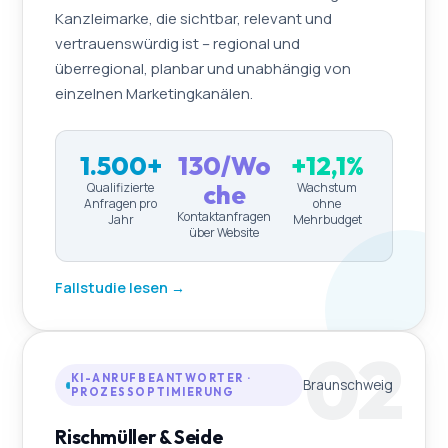
Kanzleimarke, die sichtbar, relevant und
vertrauenswürdig ist – regional und
überregional, planbar und unabhängig von
einzelnen Marketingkanälen.
1.500+
130/Wo
+12,1%
che
Qualifizierte
Wachstum
Anfragen pro
ohne
Kontaktanfragen
Jahr
Mehrbudget
über Website
Fallstudie lesen →
02
KI-ANRUFBEANTWORTER ·
Braunschweig
PROZESSOPTIMIERUNG
Rischmüller & Seide