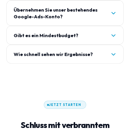
Der häufigste Grund für verbranntes Budget:
Übernehmen Sie unser bestehendes
breite Keywords und generische Zielseiten. Wir
Google-Ads-Konto?
arbeiten mit engen Legal-Keywords und
dedizierten Landing Pages je Rechtsgebiet – das
Ja. Wir auditieren Ihr bestehendes Konto,
senkt den Preis pro Anfrage deutlich.
Gibt es ein Mindestbudget?
übernehmen die Verwaltung und behalten die
wertvolle Historie – oder setzen bei Bedarf sauber
Das hängt von Rechtsgebiet und Region ab. Im
neu auf.
Wie schnell sehen wir Ergebnisse?
Erstgespräch sagen wir Ihnen ehrlich, ab welchem
Budget sich Kampagnen für Ihre Kanzlei lohnen –
Erste Anfragen typischerweise in den ersten 2–4
statt Budget zu verbrennen.
Wochen nach Launch. Sie sehen jeden Lead live im
Dashboard.
JETZT STARTEN
Schluss mit verbranntem