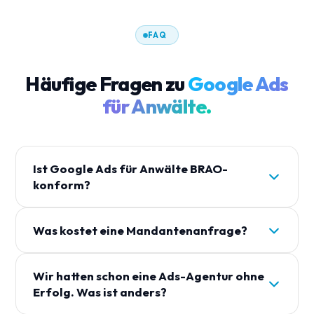
FAQ
Häufige Fragen zu
Google Ads
für Anwälte.
Ist Google Ads für Anwälte BRAO-
konform?
Ja. Wir kennen § 43b BRAO im Detail. Alle Anzeigen
Was kostet eine Mandantenanfrage?
werden sachlich und BRAO-konform formuliert.
Über 150 Kanzleien werben auf dieser Basis ohne
Branchen-Durchschnitt: 24 € pro qualifizierter
Beanstandung.
Wir hatten schon eine Ads-Agentur ohne
Anfrage. Je nach Rechtsgebiet und Region
Erfolg. Was ist anders?
zwischen 12 € und 80 € – bei deutlich höherer
Qualität als bei Lead-Portalen.