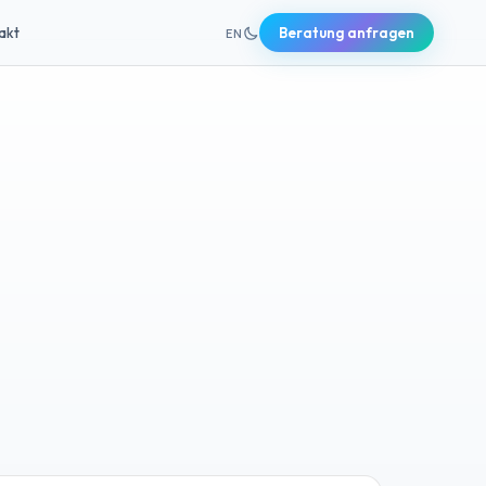
+49 631 20691820
akt
Beratung anfragen
EN