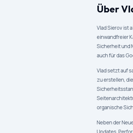
Über Vl
Vlad Sierov ist
einwandfreier K
Sicherheit und 
auch für das Go
Vlad setzt auf
zu erstellen, di
Sicherheitsstan
Seitenarchitekt
organische Sich
Neben der Neue
Updates, Perfo