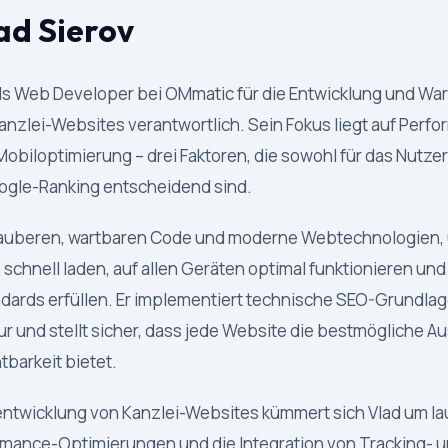
ad Sierov
 als Web Developer bei OMmatic für die Entwicklung und Wa
anzlei-Websites verantwortlich. Sein Fokus liegt auf Perf
Mobiloptimierung – drei Faktoren, die sowohl für das Nutzer
ogle-Ranking entscheidend sind.
 sauberen, wartbaren Code und moderne Webtechnologien,
e schnell laden, auf allen Geräten optimal funktionieren un
dards erfüllen. Er implementiert technische SEO-Grundlage
ur und stellt sicher, dass jede Website die bestmögliche A
tbarkeit bietet.
ntwicklung von Kanzlei-Websites kümmert sich Vlad um l
rmance-Optimierungen und die Integration von Tracking- u