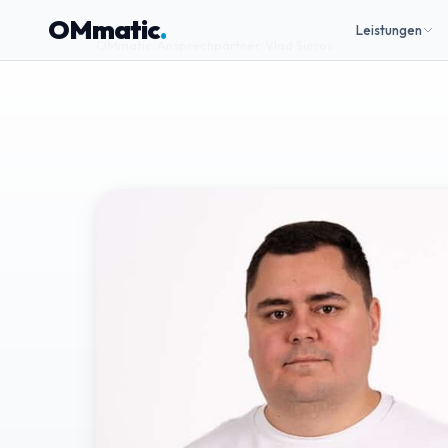
OMmatic
.
Leistungen
OMmatic
/
Ansprechpartner
/
Vlad Sierov