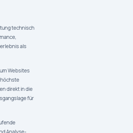
rtung technisch
ormance,
erlebnis als
 um Websites
d höchste
n direkt in die
usgangslage für
aufende
nd Analyse-